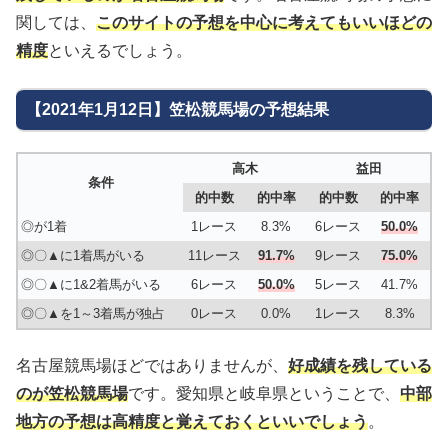
関しては、
このサイトの予想を中心に考えてもいいほどの
精度
といえるでしょう。
【2021年1月12日】笠松競馬場の予想結果
高木
益田
条件
的中数
的中率
的中数
的中率
◎が1着
1レース
8.3%
6レース
50.0%
◎〇▲に1着馬がいる
11レース
91.7%
9レース
75.0%
◎〇▲に1&2着馬がいる
6レース
50.0%
5レース
41.7%
◎〇▲を1～3着馬が独占
0レース
0.0%
1レース
8.3%
名古屋競馬場ほどではありませんが、
好成績を残している
のが笠松競馬場
です。愛知県と岐阜県ということで、
中部
地方の予想は高精度と覚えておくといいでしょう
。