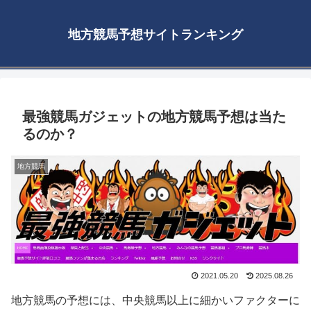
地方競馬予想サイトランキング
最強競馬ガジェットの地方競馬予想は当た
るのか？
地方競馬
2021.05.20
2025.08.26
地方競馬の予想には、中央競馬以上に細かいファクターに