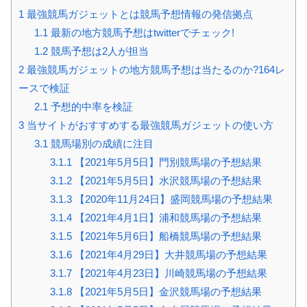
1
最強競馬ガジェットとは競馬予想情報の発信拠点
1.1
最新の地方競馬予想はtwitterでチェック!
1.2
競馬予想は2人が担当
2
最強競馬ガジェットの地方競馬予想は当たるのか?164レ
ースで検証
2.1
予想的中率を検証
3
当サイトがおすすめする最強競馬ガジェットの使い方
3.1
競馬場別の成績に注目
3.1.1
【2021年5月5日】門別競馬場の予想結果
3.1.2
【2021年5月5日】水沢競馬場の予想結果
3.1.3
【2020年11月24日】盛岡競馬場の予想結果
3.1.4
【2021年4月1日】浦和競馬場の予想結果
3.1.5
【2021年5月6日】船橋競馬場の予想結果
3.1.6
【2021年4月29日】大井競馬場の予想結果
3.1.7
【2021年4月23日】川崎競馬場の予想結果
3.1.8
【2021年5月5日】金沢競馬場の予想結果