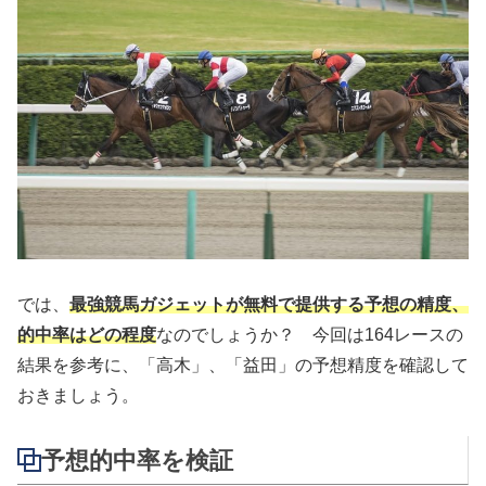
では、
最強競馬ガジェットが無料で提供する予想の精度、
的中率はどの程度
なのでしょうか？ 今回は164レースの
結果を参考に、「高木」、「益田」の予想精度を確認して
おきましょう。
予想的中率を検証