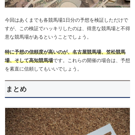
今回はあくまでも各競馬場1日分の予想を検証しただけで
すが、この検証でハッキリしたのは、得意な競馬場と不得
意な競馬場があるということでしょう。
特に予想の信頼度が高いのが、名古屋競馬場、笠松競馬
場、そして高知競馬場
です。これらの開催の場合は、予想
を素直に信頼してもいいでしょう。
まとめ