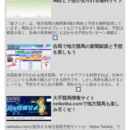
馬柱と予想が見られる無料サイト
「縦ブック」は、地方競馬の南関東4場の馬柱と予想を無料提供して
います。馬柱はスマホやタブレットなどでも見やすい縦組み。予想は
精度が高く、自身の馬券検討にも活かせる予想が3パターン掲載され
ています。そんな縦ブックの特徴をご紹介しましょう。
吉馬で地方競馬の新聞紙面と予想
地方競馬
を楽しもう
全国各地で行われる地方競馬。サイトやアプリを利用すれば、日本の
どこにいても馬券の購入ができる時代です。しかし馬券を購入すると
いっても、予想をするための新聞、馬柱がないと始まりません。そん
な方におすすめなのが吉馬。全国で開催されている地方競馬...
大手競馬情報サイト
地方競馬
netkeiba.comで地方競馬も楽し
み尽くせ！
netkeiba.comが提供する地方競馬予想サイトが「Alpha Twinkle」で