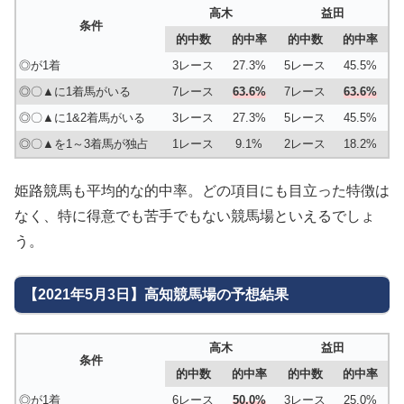
高木
益田
条件
的中数
的中率
的中数
的中率
◎が1着
3レース
27.3%
5レース
45.5%
◎〇▲に1着馬がいる
7レース
63.6%
7レース
63.6%
◎〇▲に1&2着馬がいる
3レース
27.3%
5レース
45.5%
◎〇▲を1～3着馬が独占
1レース
9.1%
2レース
18.2%
姫路競馬も平均的な的中率。どの項目にも目立った特徴は
なく、特に得意でも苦手でもない競馬場といえるでしょ
う。
【2021年5月3日】高知競馬場の予想結果
高木
益田
条件
的中数
的中率
的中数
的中率
◎が1着
6レース
50.0%
3レース
25.0%