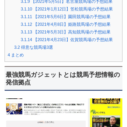
3.1.9
【2021年5月5日】名古屋競馬場の予想結果
3.1.10
【2021年1月12日】笠松競馬場の予想結果
3.1.11
【2021年5月6日】園田競馬場の予想結果
3.1.12
【2021年4月8日】姫路競馬場の予想結果
3.1.13
【2021年5月3日】高知競馬場の予想結果
3.1.14
【2021年4月23日】佐賀競馬場の予想結果
3.2
得意な競馬場3選
4
まとめ
最強競馬ガジェットとは競馬予想情報の
発信拠点