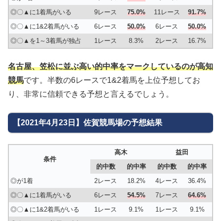
◎〇▲に1着馬がいる
9レース
75.0%
11レース
91.7%
◎〇▲に1&2着馬がいる
6レース
50.0%
6レース
50.0%
◎〇▲を1～3着馬が独占
1レース
8.3%
2レース
16.7%
名古屋、笠松に並ぶ高い的中率をマークしているのが高知
競馬
です。半数の6レースで1&2着馬を上位予想してお
り、非常に信頼できる予想と言えるでしょう。
【2021年4月23日】佐賀競馬場の予想結果
高木
益田
条件
的中数
的中率
的中数
的中率
◎が1着
2レース
18.2%
4レース
36.4%
◎〇▲に1着馬がいる
6レース
54.5%
7レース
64.6%
◎〇▲に1&2着馬がいる
1レース
9.1%
1レース
9.1%