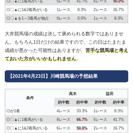
◎〇▲に1着馬がいる
5レース
41.7%
6レース
50.0%
◎〇▲に1&2着馬がいる
1レース
8.3%
2レース
16.7%
◎〇▲を1～3着馬が独占
0レース
0.0%
1レース
8.3%
大井競馬場の成績は決して褒められる数字ではありませ
ん。もちろん1日だけの結果ですので、この日はたまたま
成績が悪かった可能性はありますが、
苦手な競馬場と考え
ておいた方がいいかもしれません
。
【2021年4月23日】川崎競馬場の予想結果
高木
益田
条件
的中数
的中率
的中数
的中率
◎が1着
4レース
33.3%
1レース
8.3%
◎〇▲に1着馬がいる
8レース
66.7%
5レース
41.7%
◎〇▲に1&2着馬がいる
6レース
50.0%
2レース
16.7%