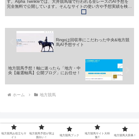
す。Alpha Twinkleでは、大井競馬場で行われる全レースのAI予想を
完全無料で公開しています。そんなサイトの使い方や予想実績を検証
していきます。
Ringoは回収率にこだわった中央&地方競
馬AI予想サイト
地方競馬予想！軸に迷ったら「地方・中
央【厳選軸馬】公開ブログ」にお任せ！
ホーム
地方競馬
地方競馬お役立ちサ
地方競馬予想が実は
地方競馬サイト大特
地方競馬予想サイトランキング
地方競馬ブック
地方競馬大辞典！
イト
面白い！
集!!