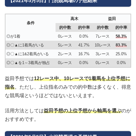
【2021年5月5日】門別競馬場の予想結果
高木
益田
条件
的中数
的中率
的中数
的中率
◎が1着
0レース
0.0%
7レース
58.3%
◎〇▲に1着馬がいる
5レース
41.7%
10レース
83.3%
◎〇▲に1&2着馬がいる
2レース
16.7%
3レース
25.0%
◎〇▲を1～3着馬が独占
0レース
0.0%
0レース
0.0%
益田予想では
12レース中、10レースで1着馬を上位予想に
指名
。ただし、上位指名のみでの的中数は多くなく、得意
な競馬場というほどではないといえます。
活用方法としては
益田予想の上位予想から軸馬を選ぶ
のが
おすすめです。