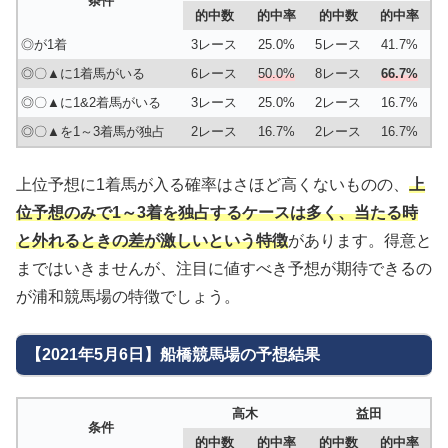
条件
的中数
的中率
的中数
的中率
◎が1着
3レース
25.0%
5レース
41.7%
◎〇▲に1着馬がいる
6レース
50.0%
8レース
66.7%
◎〇▲に1&2着馬がいる
3レース
25.0%
2レース
16.7%
◎〇▲を1～3着馬が独占
2レース
16.7%
2レース
16.7%
上位予想に1着馬が入る確率はさほど高くないものの、
上
位予想のみで1～3着を独占するケースは多く、当たる時
と外れるときの差が激しいという特徴
があります。得意と
まではいきませんが、注目に値すべき予想が期待できるの
が浦和競馬場の特徴でしょう。
【2021年5月6日】船橋競馬場の予想結果
高木
益田
条件
的中数
的中率
的中数
的中率