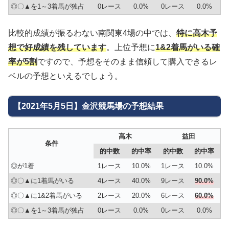
◎〇▲を1～3着馬が独占
0レース
0.0%
0レース
0.0%
比較的成績が振るわない南関東4場の中では、
特に高木予
想で好成績を残しています
。上位予想に
1&2着馬がいる確
率が5割
ですので、予想をそのまま信頼して購入できるレ
ベルの予想といえるでしょう。
【2021年5月5日】金沢競馬場の予想結果
高木
益田
条件
的中数
的中率
的中数
的中率
◎が1着
1レース
10.0%
1レース
10.0%
◎〇▲に1着馬がいる
4レース
40.0%
9レース
90.0%
◎〇▲に1&2着馬がいる
2レース
20.0%
6レース
60.0%
◎〇▲を1～3着馬が独占
0レース
0.0%
0レース
0.0%