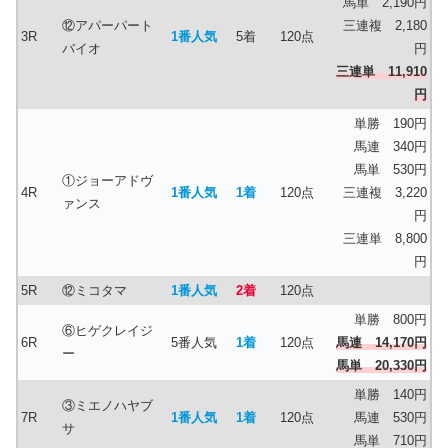
馬単 2,190円
⑫アパーパート
三連複 2,180
3R
1番人気
5着
120点
バイオ
円
三連単 11,910
円
単勝 190円
馬連 340円
馬単 530円
①ジョーアドヴ
4R
1番人気
1着
120点
三連複 3,220
ァンス
円
三連単 8,800
円
5R
⑫ミコタマ
1番人気
2着
120点
単勝 800円
⑥ヒゲクレイジ
6R
5番人気
1着
120点
馬連 14,170円
ー
馬単 20,330円
単勝 140円
③ミエノハヤブ
7R
1番人気
1着
120点
馬連 530円
サ
馬単 710円