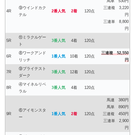
馬単 530円
⑨ウインドカク
三連複 3,220
4R
2番人気
2着
120点
テル
円
三連単 8,800
円
⑪ミラクルゲー
5R
3番人気
4着
120点
ト
⑧ワークアンド
三連複
52,550
6R
1番人気
10着
120点
リッチ
円
⑨ブライテスト
7R
3番人気
12着
120点
ダーク
④マイネルリベ
8R
3番人気
4着
120点
ラル
馬連 380円
馬単 890円
⑥アイモンスタ
9R
1番人気
2着
120点
三連複 450円
ー
三連単 2,900
円