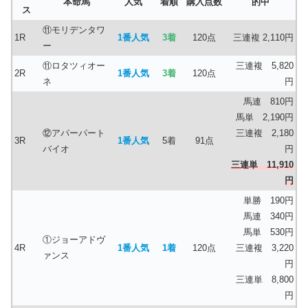
本命馬
人気
着順
購入点数
的中
ス
⑪モリデンタワ
1R
1番人気
3着
120点
三連複 2,110円
ー
⑪ロタツィオー
三連複 5,820
2R
1番人気
3着
120点
ネ
円
馬連 810円
馬単 2,190円
⑫アパーパート
三連複 2,180
3R
1番人気
5着
91点
バイオ
円
三連単
11,910
円
単勝 190円
馬連 340円
馬単 530円
①ジョーアドヴ
4R
1番人気
1着
120点
三連複 3,220
ァンス
円
三連単 8,800
円