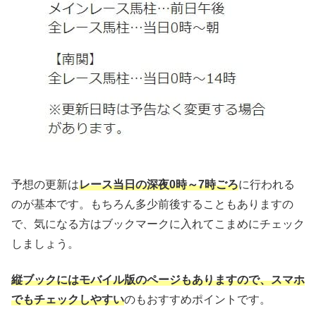
予想の更新は
レース当日の深夜0時～7時ごろ
に行われる
のが基本です。もちろん多少前後することもありますの
で、気になる方はブックマークに入れてこまめにチェック
しましょう。
縦ブックにはモバイル版のページもありますので、スマホ
でもチェックしやすい
のもおすすめポイントです。