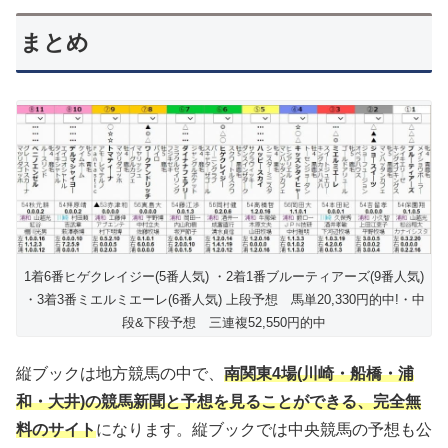
まとめ
1着6番ヒゲクレイジー(5番人気) ・2着1番ブルーティアーズ(9番人気)
・3着3番ミエルミエーレ(6番人気) 上段予想 馬単20,330円的中!・中
段&下段予想 三連複52,550円的中
縦ブックは地方競馬の中で、
南関東4場(川崎・船橋・浦
和・大井)の競馬新聞と予想を見ることができる、完全無
料のサイト
になります。縦ブックでは中央競馬の予想も公