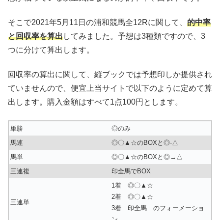
そこで2021年5月11日の浦和競馬全12Rに関して、
的中率
と回収率を算出
してみました。予想は3種類ですので、3
つに分けて算出します。
回収率の算出に関して、縦ブックでは予想印しか提供され
ていませんので、便宜上当サイトで以下のように定めて算
出します。購入金額はすべて1点100円とします。
単勝
◎のみ
馬連
◎〇▲☆のBOXと◎-△
馬単
◎〇▲☆のBOXと◎→△
三連複
印全馬でBOX
1着 ◎〇▲☆
2着 ◎〇▲☆
三連単
3着 印全馬 のフォーメーショ
ン